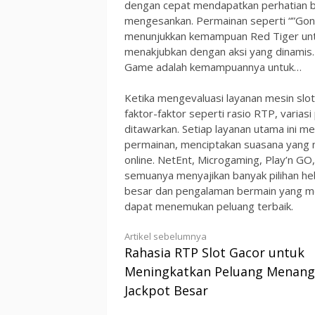
dengan cepat mendapatkan perhatian be
mengesankan. Permainan seperti “”Gonz
menunjukkan kemampuan Red Tiger unt
menakjubkan dengan aksi yang dinamis.
Game adalah kemampuannya untuk…
Ketika mengevaluasi layanan mesin slot
faktor-faktor seperti rasio RTP, varias
ditawarkan. Setiap layanan utama ini 
permainan, menciptakan suasana yang
online. NetEnt, Microgaming, Play’n G
semuanya menyajikan banyak pilihan h
besar dan pengalaman bermain yang men
dapat menemukan peluang terbaik.
Lanjut
Artikel sebelumnya
Rahasia RTP Slot Gacor untuk
Membaca
Meningkatkan Peluang Menang
Jackpot Besar