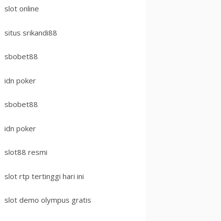
slot online
situs srikandi88
sbobet88
idn poker
sbobet88
idn poker
slot88 resmi
slot rtp tertinggi hari ini
slot demo olympus gratis