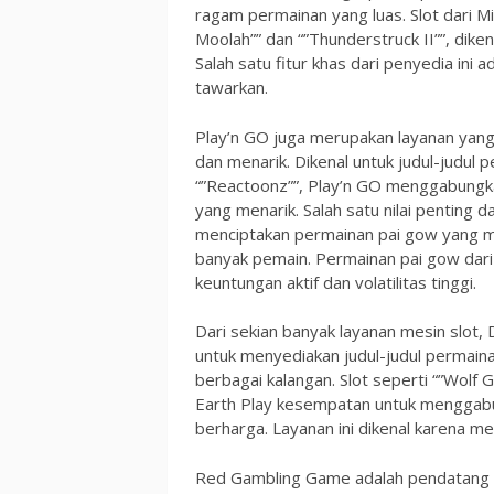
ragam permainan yang luas. Slot dari 
Moolah”” dan “”Thunderstruck II””, dike
Salah satu fitur khas dari penyedia ini
tawarkan.
Play’n GO juga merupakan layanan yang d
dan menarik. Dikenal untuk judul-judul 
“”Reactoonz””, Play’n GO menggabungk
yang menarik. Salah satu nilai penting
menciptakan permainan pai gow yang m
banyak pemain. Permainan pai gow dari p
keuntungan aktif dan volatilitas tinggi.
Dari sekian banyak layanan mesin slot
untuk menyediakan judul-judul permaina
berbagai kalangan. Slot seperti “”Wolf
Earth Play kesempatan untuk menggabu
berharga. Layanan ini dikenal karena m
Red Gambling Game adalah pendatang ba