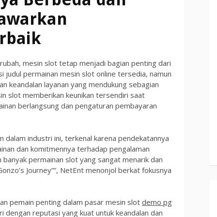
awarkan
rbaik
rubah, mesin slot tetap menjadi bagian penting dari
si judul permainan mesin slot online tersedia, namun
an keandalan layanan yang mendukung sebagian
sin slot memberikan keunikan tersendiri saat
ainan berlangsung dan pengaturan pembayaran
 dalam industri ini, terkenal karena pendekatannya
mainan dan komitmennya terhadap pengalaman
an banyak permainan slot yang sangat menarik dan
“”Gonzo’s Journey””, NetEnt menonjol berkat fokusnya
kan pemain penting dalam pasar mesin slot
demo pg
tri dengan reputasi yang kuat untuk keandalan dan