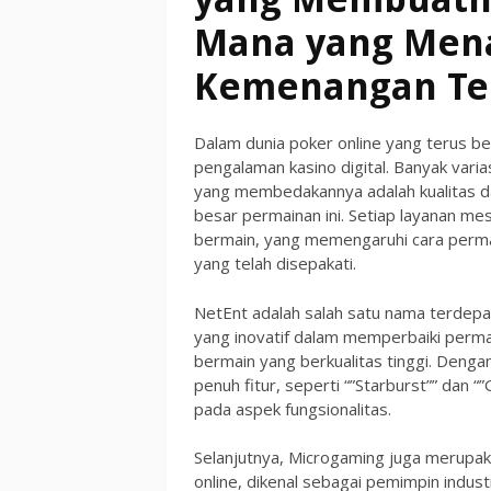
Mana yang Men
Kemenangan Te
Dalam dunia poker online yang terus be
pengalaman kasino digital. Banyak varia
yang membedakannya adalah kualitas d
besar permainan ini. Setiap layanan me
bermain, yang memengaruhi cara perm
yang telah disepakati.
NetEnt adalah salah satu nama terdepan
yang inovatif dalam memperbaiki per
bermain yang berkualitas tinggi. Deng
penuh fitur, seperti “”Starburst”” dan 
pada aspek fungsionalitas.
Selanjutnya, Microgaming juga merupa
online, dikenal sebagai pemimpin indus