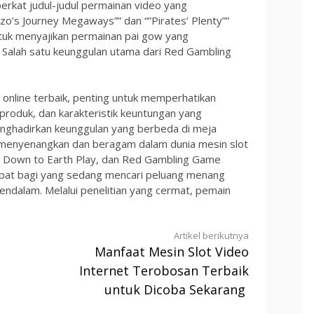
rkat judul-judul permainan video yang
o’s Journey Megaways”” dan “”Pirates’ Plenty””
uk menyajikan permainan pai gow yang
 Salah satu keunggulan utama dari Red Gambling
 online terbaik, penting untuk memperhatikan
i produk, dan karakteristik keuntungan yang
menghadirkan keunggulan yang berbeda di meja
 menyenangkan dan beragam dalam dunia mesin slot
O, Down to Earth Play, dan Red Gambling Game
ebat bagi yang sedang mencari peluang menang
dalam. Melalui penelitian yang cermat, pemain
Artikel berikutnya
Manfaat Mesin Slot Video
Internet Terobosan Terbaik
untuk Dicoba Sekarang