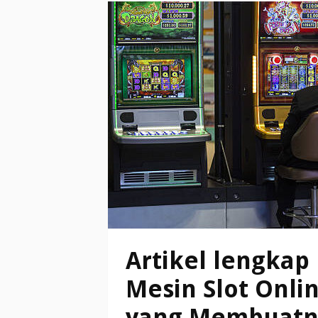
Artikel lengka
Mesin Slot Onli
yang Membuatn