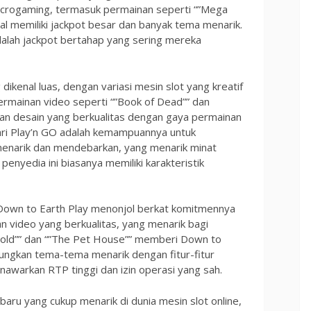
Microgaming, termasuk permainan seperti “”Mega
nal memiliki jackpot besar dan banyak tema menarik.
 adalah jackpot bertahap yang sering mereka
ikenal luas, dengan variasi mesin slot yang kreatif
permainan video seperti “”Book of Dead”” dan
an desain yang berkualitas dengan gaya permainan
 dari Play’n GO adalah kemampuannya untuk
enarik dan mendebarkan, yang menarik minat
enyedia ini biasanya memiliki karakteristik
, Down to Earth Play menonjol berkat komitmennya
n video yang berkualitas, yang menarik bagi
 Gold”” dan “”The Pet House”” memberi Down to
ngkan tema-tema menarik dengan fitur-fitur
enawarkan RTP tinggi dan izin operasi yang sah.
ru yang cukup menarik di dunia mesin slot online,