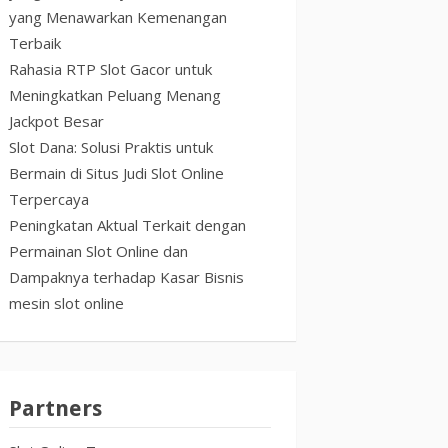
yang Menawarkan Kemenangan
Terbaik
Rahasia RTP Slot Gacor untuk
Meningkatkan Peluang Menang
Jackpot Besar
Slot Dana: Solusi Praktis untuk
Bermain di Situs Judi Slot Online
Terpercaya
Peningkatan Aktual Terkait dengan
Permainan Slot Online dan
Dampaknya terhadap Kasar Bisnis
mesin slot online
Partners